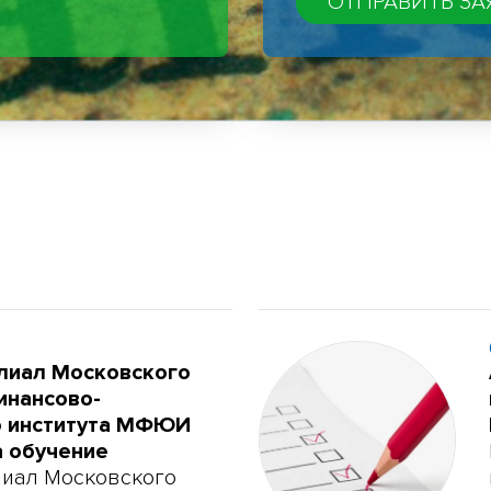
лиал Московского
инансово-
о института МФЮИ
а обучение
лиал Московского