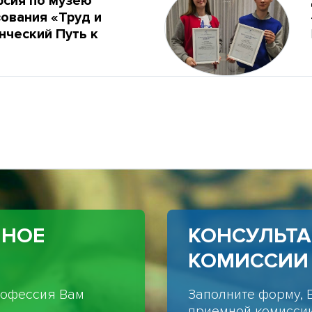
рсия по музею
ования «Труд и
нческий Путь к
ННОЕ
КОНСУЛЬТ
КОМИССИИ
профессия Вам
Заполните форму, 
приемной комиссии