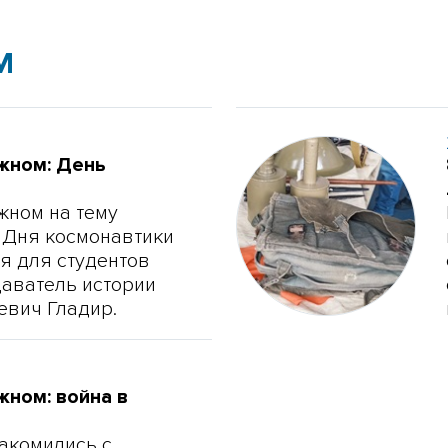
М
ажном: День
жном на тему
 Дня космонавтики
я для студентов
ватель истории
евич Гладир.
жном: война в
акомились с