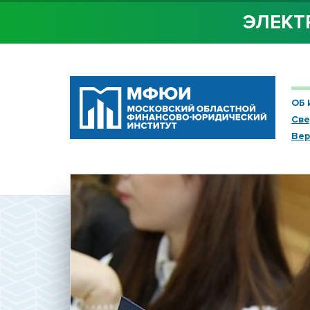
ЭЛЕКТ
ОБ 
Све
Вер