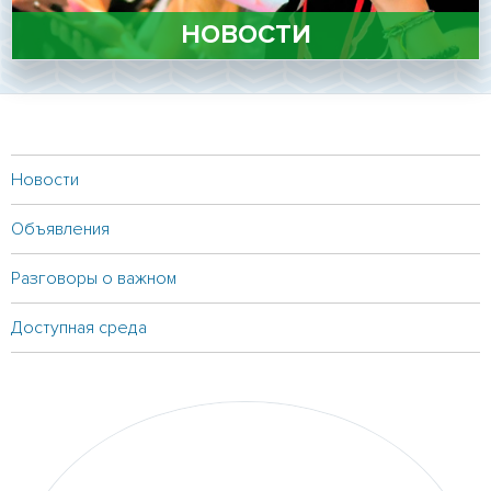
Личный кабинет
НОВОСТИ
Подать документы онлайн
Версия для слабовидящих
Новости
Объявления
Разговоры о важном
Доступная среда