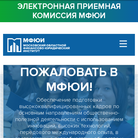
ЭЛЕКТРОННАЯ ПРИЕМНАЯ
КОМИССИЯ МФЮИ
ОБ ИНСТИТУТЕ
СТУДЕНТАМ
ДОБРО
АБИТУРИЕНТАМ
ДОСТУПНАЯ СРЕДА
ПОЖАЛОВАТЬ В
СОТРУДНИЧЕСТВО
МФЮИ!
КОНТАКТЫ
Обеспечение подготовки
высококвалифицированных кадров по
основным направлениям общественно-
Сведения об
полезной деятельности с использованием
образовательной
инноваций, высоких технологий,
передового международного опыта, в
организации