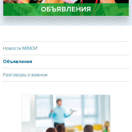
Личный кабинет
ОБЪЯВЛЕНИЯ
Подать документы онлайн
Версия для слабовидящих
Новости МФЮИ
Объявления
Разговоры о важном