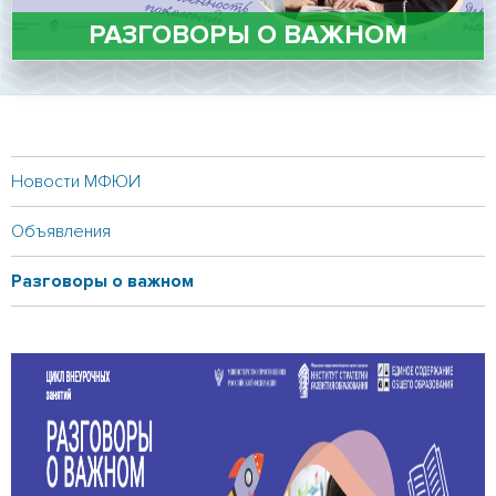
Личный кабинет
РАЗГОВОРЫ О ВАЖНОМ
Подать документы онлайн
Версия для слабовидящих
Новости МФЮИ
Объявления
Разговоры о важном