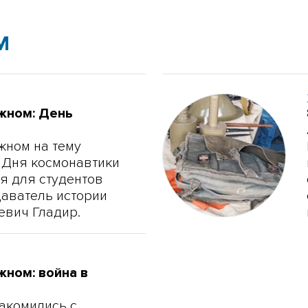
М
ажном: День
жном на тему
 Дня космонавтики
я для студентов
ватель истории
евич Гладир.
жном: война в
акомились с