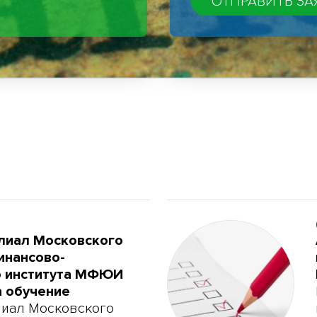
лиал Московского
инансово-
о института МФЮИ
а обучение
лиал Московского