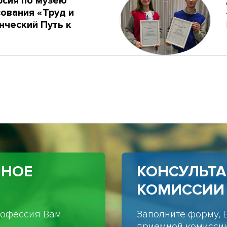
рсия по музею
ования «Труд и
нческий Путь к
ННОЕ
КОНСУЛЬТ
КОМИССИИ
профессия Вам
Заполните форму, 
приемной комиссии