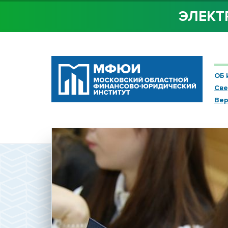
ЭЛЕКТ
ОБ 
Све
Вер