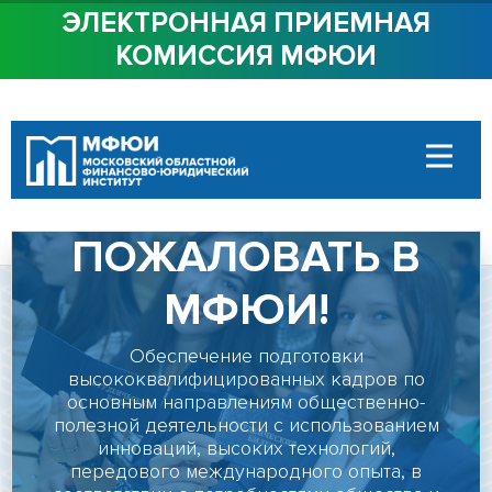
ЭЛЕКТРОННАЯ ПРИЕМНАЯ
КОМИССИЯ МФЮИ
ОБ ИНСТИТУТЕ
СТУДЕНТАМ
ДОБРО
АБИТУРИЕНТАМ
ДОСТУПНАЯ СРЕДА
ПОЖАЛОВАТЬ В
СОТРУДНИЧЕСТВО
МФЮИ!
КОНТАКТЫ
Обеспечение подготовки
высококвалифицированных кадров по
основным направлениям общественно-
Сведения об
полезной деятельности с использованием
образовательной
инноваций, высоких технологий,
передового международного опыта, в
организации