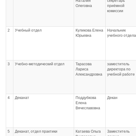
Наталия
секретарь
Олеговна
приёмной
комиссии
2
Учебный отдел
Куликова Елена
Начальник
Юрьевна
учебного отдела
3
Учебно-методический отдел
Тарасова
заместитель
Лариса
директора по
Александровна
учебной работе
4
Деканат
Поддубкова
Декан
Елена
Вячеславовна
5
Деканат, отдел практики
Катаева Ольга
Заместитель