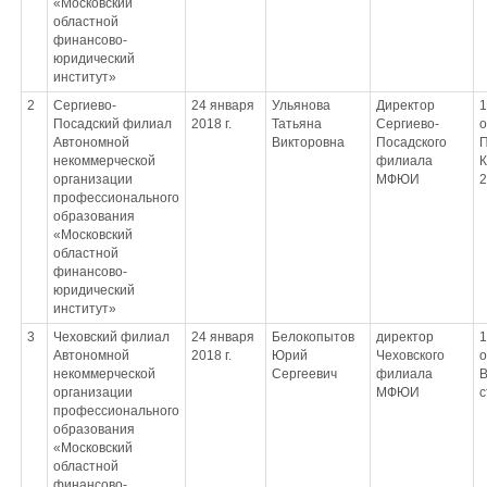
«Московский
областной
финансово-
юридический
институт»
2
Сергиево-
24 января
Ульянова
Директор
1
Посадский филиал
2018 г.
Татьяна
Сергиево-
о
Автономной
Викторовна
Посадского
П
некоммерческой
филиала
К
организации
МФЮИ
2
профессионального
образования
«Московский
областной
финансово-
юридический
институт»
3
Чеховский филиал
24 января
Белокопытов
директор
1
Автономной
2018 г.
Юрий
Чеховского
о
некоммерческой
Сергеевич
филиала
В
организации
МФЮИ
с
профессионального
образования
«Московский
областной
финансово-