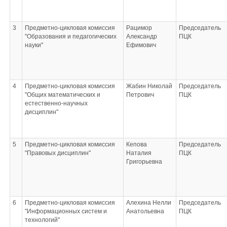
3
Предметно-цикловая комиссия
Рацимор
Председатель
"Образования и педагогических
Александр
ПЦК
науки"
Ефимович
4
Предметно-цикловая комиссия
Жабин Николай
Председатель
"Общих математических и
Петрович
ПЦК
естественно-научных
дисциплин"
5
Предметно-цикловая комиссия
Кепова
Председатель
"Правовых дисциплин"
Наталия
ПЦК
Григорьевна
6
Предметно-цикловая комиссия
Алехина Нелли
Председатель
"Информационных систем и
Анатольевна
ПЦК
технологий"