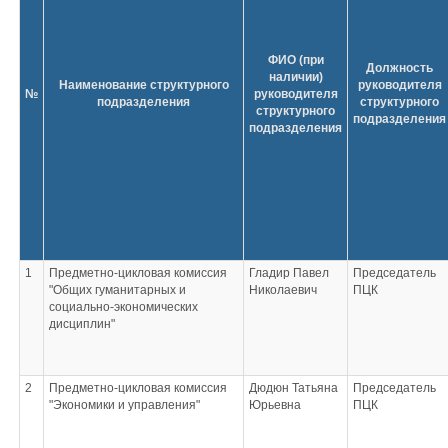
ФИО (при
Должность
наличии)
Наименование структурного
руководителя
№
руководителя
подразделения
структурного
структурного
подразделения
подразделения
1
Предметно-цикловая комиссия
Гладир Павел
Председатель
"Общих гуманитарных и
Николаевич
ПЦК
социально-экономических
дисциплин"
2
Предметно-цикловая комиссия
Дюдюн Татьяна
Председатель
"Экономики и управления"
Юрьевна
ПЦК