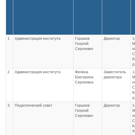
1
Администрация института
Горшков
Директор
1
Георгий
М
Сергеевич
о
С
К
д
2
Администрация института
Филина
Заместитель
1
Екатерина
директора
М
Сергеевна
о
С
К
д
3
Педагогический совет
Горшков
Директор
1
Георгий
М
Сергеевич
о
С
К
4