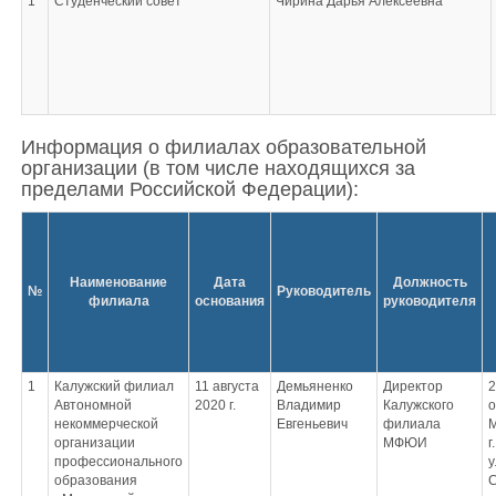
1
Студенческий совет
Чирина Дарья Алексеевна
Информация о филиалах образовательной
организации (в том числе находящихся за
пределами Российской Федерации):
Наименование
Дата
Должность
№
Руководитель
филиала
основания
руководителя
1
Калужский филиал
11 августа
Демьяненко
Директор
2
Автономной
2020 г.
Владимир
Калужского
о
некоммерческой
Евгеньевич
филиала
М
организации
МФЮИ
г
профессионального
у
образования
С