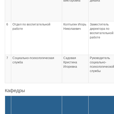
Викторовна
декана
6
Отдел по воспитательной
Колтыгин Игорь
Заместитель
работе
Николаевич
директора по
воспитательной
работе
7
Социально-психологическая
Садовая
Руководитель
служба
Кристина
социально-
Игоревна
психологическо
службы
Кафедры