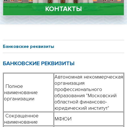
Личный кабинет
КОНТАКТЫ
Подать документы онлайн
Версия для слабовидящих
Банковские реквизиты
БАНКОВСКИЕ РЕКВИЗИТЫ
Автономная некоммерческая
организация
Полное
профессионального
наименование
образования "Московский
организации
областной финансово-
юридический институт"
Сокращенное
МФЮИ
наименование