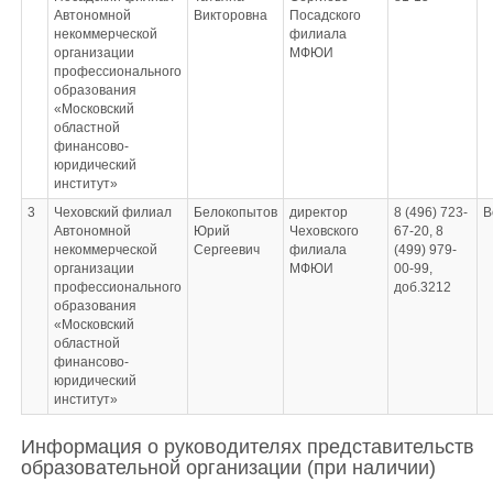
Автономной
Викторовна
Посадского
некоммерческой
филиала
организации
МФЮИ
профессионального
образования
«Московский
областной
финансово-
юридический
институт»
3
Чеховский филиал
Белокопытов
директор
8 (496) 723-
B
Автономной
Юрий
Чеховского
67-20, 8
некоммерческой
Сергеевич
филиала
(499) 979-
организации
МФЮИ
00-99,
профессионального
доб.3212
образования
«Московский
областной
финансово-
юридический
институт»
Информация о руководителях представительств
образовательной организации (при наличии)