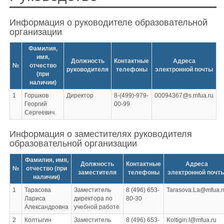
Информация о руководителе образовательной
организации
Фамилия,
имя,
Должность
Контактные
Адреса
№
отчество
руководителя
телефоны
электронной почты
(при
наличии)
1
Горшков
Директор
8-(499)-979-
00094367@s.mfua.ru
Георгий
00-99
Сергеевич
Информация о заместителях руководителя
образовательной организации
Фамилия, имя,
Должность
Контактные
Адреса
№
отчество (при
заместителя
телефоны
электронной почт
наличии)
1
Тарасова
Заместитель
8 (496) 653-
Tarasova.La@mfua.r
Лариса
директора по
80-30
Александровна
учебной работе
2
Колтыгин
Заместитель
8 (496) 653-
Koltigin.I@mfua.ru