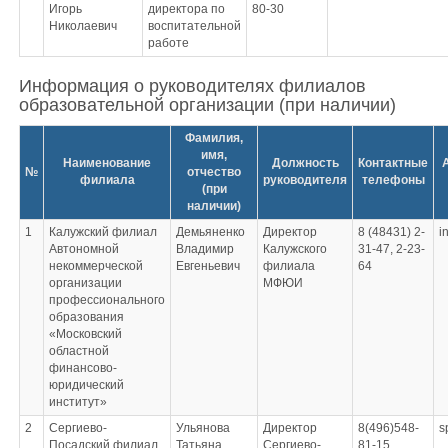
Игорь
директора по
80-30
Николаевич
воспитательной
работе
Информация о руководителях филиалов
образовательной организации (при наличии)
Фамилия,
имя,
Наименование
Должность
Контактные
№
отчество
филиала
руководителя
телефоны
(при
наличии)
1
Калужский филиал
Демьяненко
Директор
8 (48431) 2-
i
Автономной
Владимир
Калужского
31-47, 2-23-
некоммерческой
Евгеньевич
филиала
64
организации
МФЮИ
профессионального
образования
«Московский
областной
финансово-
юридический
институт»
2
Сергиево-
Ульянова
Директор
8(496)548-
s
Посадский филиал
Татьяна
Сергиево-
81-15