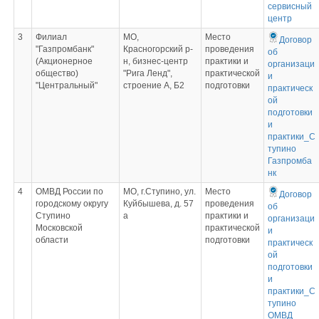
сервисный
центр
3
Филиал
МО,
Место
Договор
"Газпромбанк"
Красногорский р-
проведения
об
(Акционерное
н, бизнес-центр
практики и
организаци
общество)
"Рига Ленд",
практической
и
"Центральный"
строение А, Б2
подготовки
практическ
ой
подготовки
и
практики_С
тупино
Газпромба
нк
4
ОМВД России по
МО, г.Ступино, ул.
Место
Договор
городскому округу
Куйбышева, д. 57
проведения
об
Ступино
а
практики и
организаци
Московской
практической
и
области
подготовки
практическ
ой
подготовки
и
практики_С
тупино
ОМВД