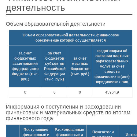
деятельность
Объем образовательной деятельности
Объем образовательной деятельности, финансовое
обеспечение которой осуществляется
по договорам об
за счёт
за счёт
оказании платных
бюджетных
бюджетов
за счёт
образовательных
ассигнований
субъектов
местных
услуг за счет
федерального
Российской
бюджетов
средств
бюджета (тыс.
Федерации
(тыс. руб.)
физических и (или)
руб.)
(тыс. руб.)
юридических лиц
0
0
0
45964.9
Информация о поступлении и расходовании
финансовых и материальных средств по итогам
финансового года
Поступившие
Расходованные
Показатели
финансовые и
финансовые и
Источ