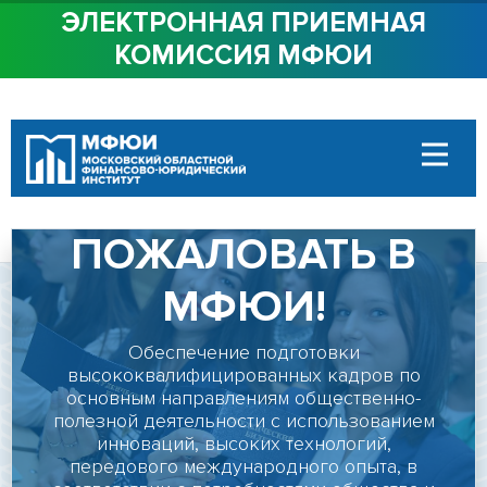
ЭЛЕКТРОННАЯ ПРИЕМНАЯ
КОМИССИЯ МФЮИ
ОБ ИНСТИТУТЕ
СТУДЕНТАМ
ДОБРО
АБИТУРИЕНТАМ
ДОСТУПНАЯ СРЕДА
ПОЖАЛОВАТЬ В
СОТРУДНИЧЕСТВО
МФЮИ!
КОНТАКТЫ
Обеспечение подготовки
высококвалифицированных кадров по
основным направлениям общественно-
Сведения об
полезной деятельности с использованием
образовательной
инноваций, высоких технологий,
передового международного опыта, в
организации