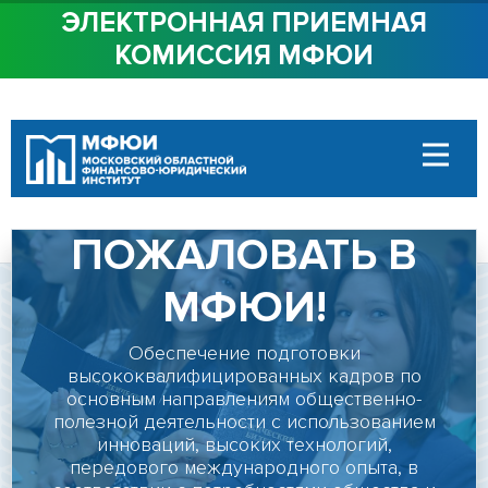
ЭЛЕКТРОННАЯ ПРИЕМНАЯ
КОМИССИЯ МФЮИ
ОБ ИНСТИТУТЕ
СТУДЕНТАМ
ДОБРО
АБИТУРИЕНТАМ
ДОСТУПНАЯ СРЕДА
ПОЖАЛОВАТЬ В
СОТРУДНИЧЕСТВО
МФЮИ!
КОНТАКТЫ
Обеспечение подготовки
высококвалифицированных кадров по
основным направлениям общественно-
Сведения об
полезной деятельности с использованием
образовательной
инноваций, высоких технологий,
передового международного опыта, в
организации